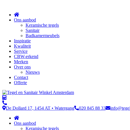
Sluit
Ons aanbod
Keramische tegels
Sanitair
Badkamermeubels
Inspiratie
Kwaliteit
Service
CBW-erkend
Merken
Over ons
Nieuws
Contact
Offerte
De Dollard 17, 1454 AT • Watergang
020 845 88 33
info@tege
Ons aanbod
Keramische tegels