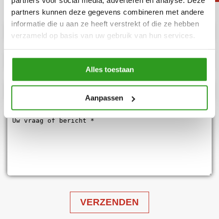
INFORMATIE AANVRAGEN
partners voor social media, adverteren en analyse. Deze
partners kunnen deze gegevens combineren met andere
informatie die u aan ze heeft verstrekt of die ze hebben
verzameld op basis van uw gebruik van hun services.
Alles toestaan
Aanpassen