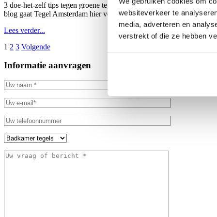
We gebruiken cookies om cont
3 doe-het-zelf tips tegen groene tegel aanslag Groene aanslag op de te
websiteverkeer te analyseren
blog gaat Tegel Amsterdam hier verder op in en geven we u drie doe-h
media, adverteren en analys
Lees verder...
verstrekt of die ze hebben v
1
2
3
Volgende
Informatie aanvragen