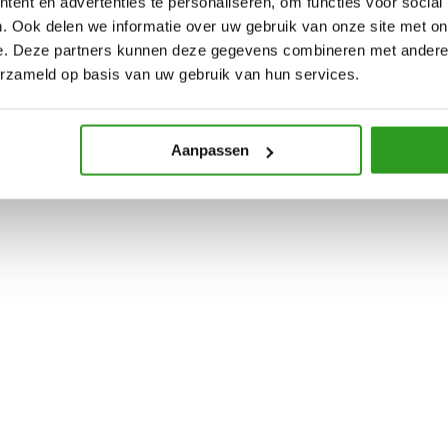
ent en advertenties te personaliseren, om functies voor social
gels, niemand zit erop te wachten en bijna iedereen krijgt ermee te mak
. Ook delen we informatie over uw gebruik van onze site met on
et-zelf tips om van deze
…
e. Deze partners kunnen deze gegevens combineren met andere i
erzameld op basis van uw gebruik van hun services.
Aanpassen