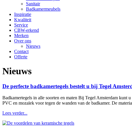
Sanitair
Badkamermeubels
Inspiratie
Kwaliteit
Service
CBW-erkend
Merken
Over ons
Nieuws
Contact
Offerte
Nieuws
De perfecte badkamertegels bestelt u bij Tegel Amste
Badkamertegels in alle soorten en maten Bij Tegel Amsterdam kunt u t
PVC en mozaïek voor tegen de wanden van de badkamer. De materialen
Lees verder...