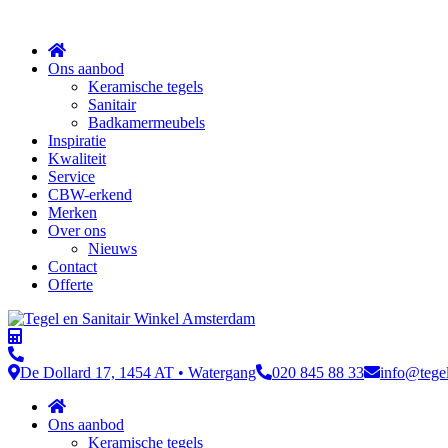
Sluit
Ons aanbod
Keramische tegels
Sanitair
Badkamermeubels
Inspiratie
Kwaliteit
Service
CBW-erkend
Merken
Over ons
Nieuws
Contact
Offerte
De Dollard 17, 1454 AT • Watergang
020 845 88 33
info@tege
Ons aanbod
Keramische tegels