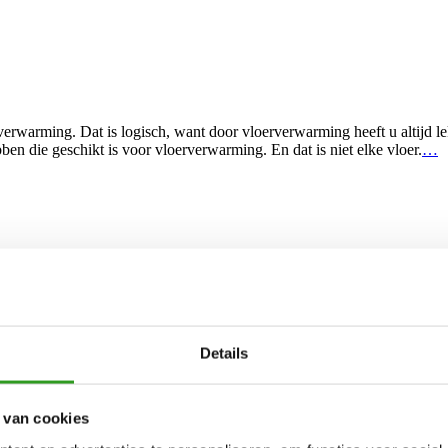
warming. Dat is logisch, want door vloerverwarming heeft u altijd lek
ben die geschikt is voor vloerverwarming. En dat is niet elke vloer.
…
n de keuken van hun woning bij de woonkamer. Dat is gezellig, want zo 
. En ook in de ochtend is
…
Details
 van cookies