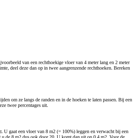
ijvoorbeeld van een rechthoekige vloer van 4 meter lang en 2 meter
imte, deel deze dan op in twee aangrenzende rechthoeken. Bereken
snijden om ze langs de randen en in de hoeken te laten passen. Bij een
eze twee percentages uit.
volgt. U gaat een vloer van 8 m2 (= 100%) leggen en verwacht bij een
t u de 8 m2 dus ook door 20. U komt dan uit op 0,4 m2. Voor de