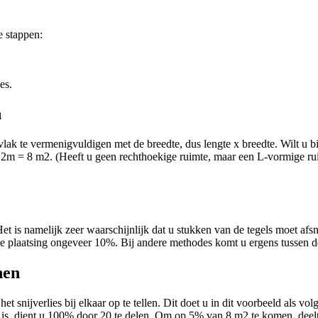
e stappen:
es.
n
vlak te vermenigvuldigen met de breedte, dus lengte x breedte. Wilt u b
2m = 8 m2. (Heeft u geen rechthoekige ruimte, maar een L-vormige ru
 Het is namelijk zeer waarschijnlijk dat u stukken van de tegels moet af
kse plaatsing ongeveer 10%. Bij andere methodes komt u ergens tussen d
nen
et snijverlies bij elkaar op te tellen. Dit doet u in dit voorbeeld als 
 is, dient u 100% door 20 te delen. Om op 5% van 8 m2 te komen, deel