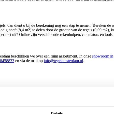
tegels, dan dient u bij de berekening nog een stap te nemen. Bereken de
ig heeft (8,4 m2) te delen door de grootte van de tegels (0,09 m2), kom
r niet uit? Online zijn verschillende rekenhulpen, calculators en tools 
msterdam beschikken we over een ruim assortiment. In onze
showroom in
-8458833
en via de mail op
info@tegelamsterdam.nl
.
Details