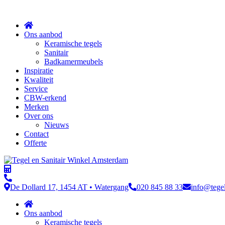
Sluit
Ons aanbod
Keramische tegels
Sanitair
Badkamermeubels
Inspiratie
Kwaliteit
Service
CBW-erkend
Merken
Over ons
Nieuws
Contact
Offerte
De Dollard 17, 1454 AT • Watergang
020 845 88 33
info@tege
Ons aanbod
Keramische tegels