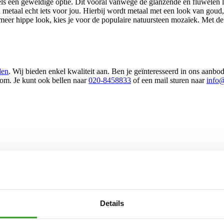
 een geweldige optie. Dit vooral vanwege de glanzende en fluwelen look
n metaal echt iets voor jou. Hierbij wordt metaal met een look van gou
n meer hippe look, kies je voor de populaire natuursteen mozaïek. Met de
len
. Wij bieden enkel kwaliteit aan. Ben je geïnteresseerd in ons aanbo
om. Je kunt ook bellen naar
020-8458833
of een mail sturen naar
info@
Details