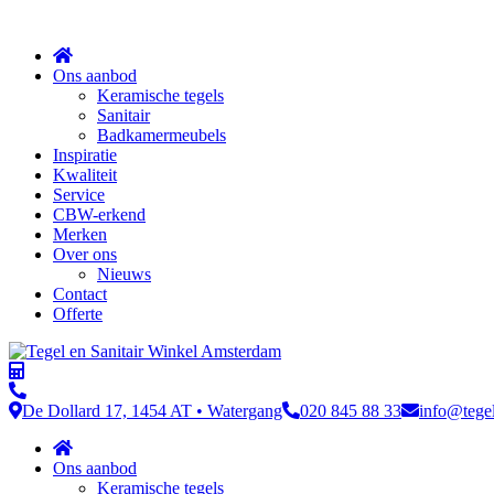
Sluit
Ons aanbod
Keramische tegels
Sanitair
Badkamermeubels
Inspiratie
Kwaliteit
Service
CBW-erkend
Merken
Over ons
Nieuws
Contact
Offerte
De Dollard 17, 1454 AT • Watergang
020 845 88 33
info@tege
Ons aanbod
Keramische tegels