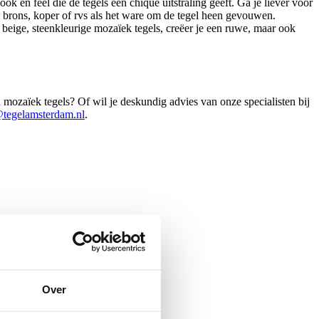
 en feel die de tegels een chique uitstraling geeft. Ga je liever voor
d, brons, koper of rvs als het ware om de tegel heen gevouwen.
 beige, steenkleurige mozaïek tegels, creëer je een ruwe, maar ook
d mozaïek tegels? Of wil je deskundig advies van onze specialisten bij
tegelamsterdam.nl
.
Over