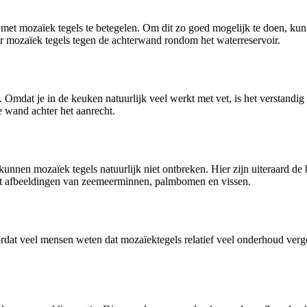
et mozaïek tegels te betegelen. Om dit zo goed mogelijk te doen, kun je
oor mozaïek tegels tegen de achterwand rondom het waterreservoir.
. Omdat je in de keuken natuurlijk veel werkt met vet, is het verstand
 wand achter het aanrecht.
unnen mozaïek tegels natuurlijk niet ontbreken. Hier zijn uiteraard de 
met afbeeldingen van zeemeerminnen, palmbomen en vissen.
ordat veel mensen weten dat mozaïektegels relatief veel onderhoud ver