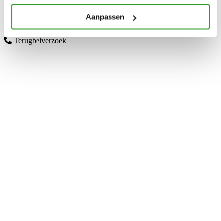
MOZ 015X030 WHITE WOOD
Aanpassen
Meer informatie
Terugbelverzoek