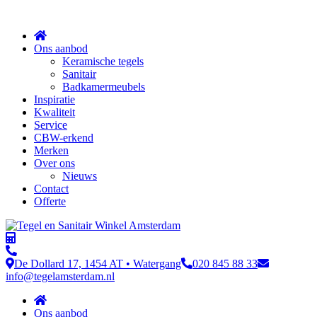
Sluit
Ons aanbod
Keramische tegels
Sanitair
Badkamermeubels
Inspiratie
Kwaliteit
Service
CBW-erkend
Merken
Over ons
Nieuws
Contact
Offerte
De Dollard 17, 1454 AT • Watergang
020 845 88 33
info@tegelamsterdam.nl
Ons aanbod