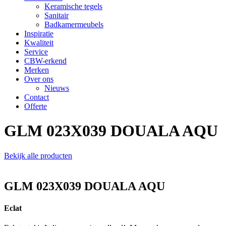
Keramische tegels
Sanitair
Badkamermeubels
Inspiratie
Kwaliteit
Service
CBW-erkend
Merken
Over ons
Nieuws
Contact
Offerte
GLM 023X039 DOUALA AQU
Bekijk alle producten
GLM 023X039 DOUALA AQU
Eclat