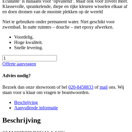
Eclatante’ is Italiaans voor ‘opvallend’. Maar ook voor zoveel meer.
Klassevolle, sprankelende, diepe en rijke kleuren wisselen elkaar af
en doen dromen van de mooiste plekken op de wereld
Niet te gebruiken onder permanent water. Niet geschikt voor
zwembad. In natte ruimtes – douche – met epoxy afwerken.
Voordelig.
Hoge kwaliteit.
Snelle levering.
GLM
023X039
Offerte aanvragen
DOUALA
AQU
Advies nodig?
aantal
Bezoek dan onze showroom of bel
020-8458833
of
mail
ons. Wij
staan voor u klaar om vragen te beantwoorden.
Beschrijving
Aanvullende informatie
Beschrijving