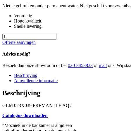
Niet te gebruiken onder permanent water. Niet geschikt voor zwemba
Voordelig.
Hoge kwaliteit.
Snelle levering.
GLM
023X039
Offerte aanvragen
HOUSTON
AQU
Advies nodig?
aantal
Bezoek dan onze showroom of bel
020-8458833
of
mail
ons. Wij sta
Beschrijving
Aanvullende informatie
Beschrijving
GLM 023X039 FREMANTLE AQU
Catalogus downloaden
“Mozaïek in de badkamer is altijd een
voltreffer. Perfect voor op de muur, in de