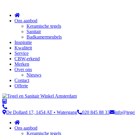
Sluit
Ons aanbod
Keramische tegels
Sanitair
Badkamermeubels
Inspiratie
Kwaliteit
Service
CBW-erkend
Merken
Over ons
Nieuws
Contact
Offerte
De Dollard 17, 1454 AT • Watergang
020 845 88 33
info@tege
Ons aanbod
Keramische tegels