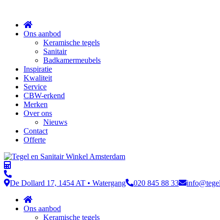
Sluit
Ons aanbod
Keramische tegels
Sanitair
Badkamermeubels
Inspiratie
Kwaliteit
Service
CBW-erkend
Merken
Over ons
Nieuws
Contact
Offerte
De Dollard 17, 1454 AT • Watergang
020 845 88 33
info@tege
Ons aanbod
Keramische tegels