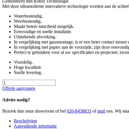
Gemonteerd met Robot Technologie
Met deze ultramoderne innovatieve technologie worden aan de achterk
Waterbestendig.
Weerbestendig.
Maakt betere intactheid mogelijk.
Eenvoudige en snelle installatie.
Uitstekende afwerking.
In vergelijking met gaasmontage, is er een beter contact tussen
In vergelijking met papier aan de voorzijde, zijn deze eenvoudi
Perfect te gebruiken voor al uw specificaties en projecten: zwem
Voordelig.
Hoge kwaliteit.
Snelle levering.
GLM
025X025
Offerte aanvragen
ABAVA
aantal
Advies nodig?
Bezoek dan onze showroom of bel
020-8458833
of
mail
ons. Wij sta
Beschrijving
Aanvullende informatie