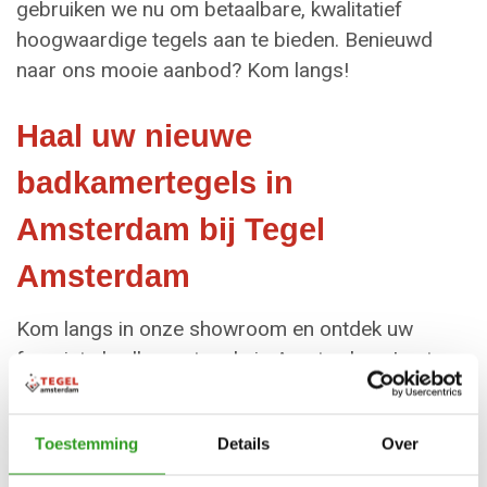
gebruiken we nu om betaalbare, kwalitatief
hoogwaardige tegels aan te bieden. Benieuwd
naar ons mooie aanbod? Kom langs!
Haal uw nieuwe
badkamertegels in
Amsterdam bij Tegel
Amsterdam
Kom langs in onze showroom en ontdek uw
favoriete badkamertegels in Amsterdam. Laat u
inspireren of vraag ons naar passend en
persoonlijk advies. U kunt een afspraak met onze
Toestemming
Details
Over
specialisten maken via
020-8458833
of door te
mailen naar
info@tegelamsterdam.nl
.