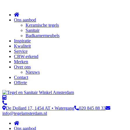
Sluit
Ons aanbod
Keramische tegels
Sanitair
Badkamermeubels
Inspiratie
Kwaliteit
Service
CBW-erkend
Merken
Over ons
Nieuws
Contact
Offerte
De Dollard 17, 1454 AT • Watergang
020 845 88 33
info@tegelamsterdam.nl
Ons aanbod