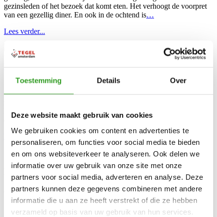
gezinsleden of het bezoek dat komt eten. Het verhoogt de voorpret
van een gezellig diner. En ook in de ochtend is
…
Lees verder...
Hoe groene aanslag op tegels verwijderen?
Toestemming
Details
Over
3 doe-het-zelf tips tegen groene tegel aanslag Groene aanslag op de
tegels, niemand zit erop te wachten en bijna iedereen krijgt ermee te
maken. Hoe ontstaat het en belangrijker nog: hoe komt u er vanaf?
In dit blog gaat Tegel Amsterdam hier verder op in en geven we u
Deze website maakt gebruik van cookies
drie doe-het-zelf tips om van deze
…
We gebruiken cookies om content en advertenties te
Lees verder...
personaliseren, om functies voor social media te bieden
1
2
3
Volgende
en om ons websiteverkeer te analyseren. Ook delen we
informatie over uw gebruik van onze site met onze
FILTERS
partners voor social media, adverteren en analyse. Deze
partners kunnen deze gegevens combineren met andere
Categorie
informatie die u aan ze heeft verstrekt of die ze hebben
Wandtegels
verzameld op basis van uw gebruik van hun services.