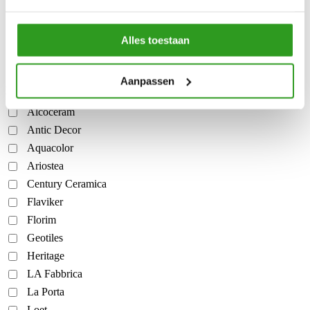
Keramisch parket
Mozaïek tegels
Vintage tegels
Alles toestaan
Vloertegels
Aanpassen
Merk
Alcoceram
Antic Decor
Aquacolor
Ariostea
Century Ceramica
Flaviker
Florim
Geotiles
Heritage
LA Fabbrica
La Porta
Loet